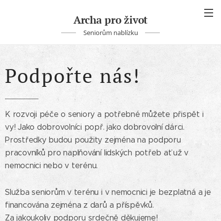
Archa pro život
Seniorům nablízku
Podpořte nás!
K rozvoji péče o seniory a potřebné můžete přispět i
vy! Jako dobrovolníci popř. jako dobrovolní dárci.
Prostředky budou použity zejména na podporu
pracovníků pro naplňování lidských potřeb ať už v
nemocnici nebo v terénu.
Služba seniorům v terénu i v nemocnici je bezplatná a je
financována zejména z darů a příspěvků.
Za jakoukoliv podporu srdečně děkujeme!