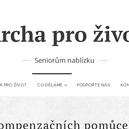
rcha pro živ
Seniorům nablízku
A PRO ŽIVOT
CO DĚLÁME
PODPOŘTE NÁS
KO
kompenzačních pomůce