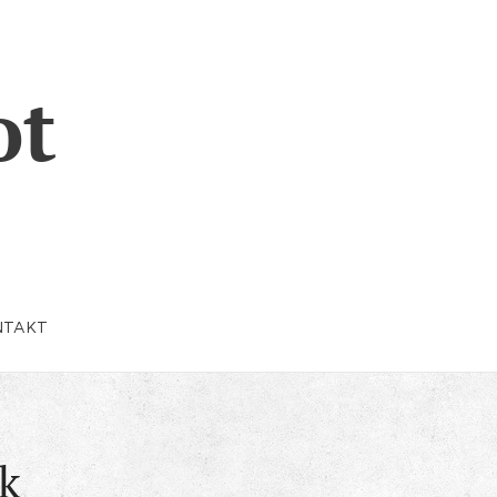
ot
NTAKT
k