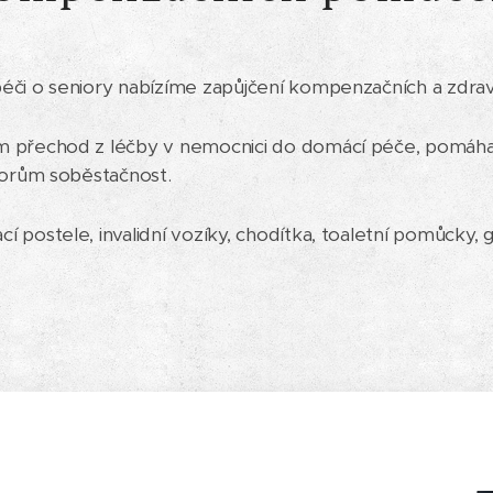
éči o seniory nabízíme zapůjčení kompenzačních a zdr
 přechod z léčby v nemocnici do domácí péče, pomáhají
iorům soběstačnost.
postele, invalidní vozíky, chodítka, toaletní pomůcky, ge