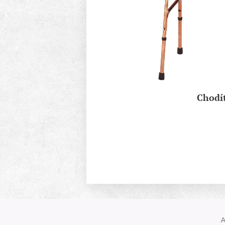
Chodí
A